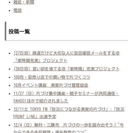
雑誌・新聞
電話
投稿一覧
(27日目）疎遠だけど大切な人に安否確認メールをする＠
「家時間充実」プロジェクト
(30日目）言い訳を捨てる＠「家時間」充実プロジェクト
100均・安売り店での買い物で片づくコツ
10月イベント講座 実家片づけ整理協会
11/27（日）片づけ集中講座・親子セミナーが共同通信・
YAHOO!ほかで紹介されました
12/11土 TOKYO FM「防災につながる実家の片づけ」:「防災
FRONT LINE」出演予定
12/4（日）無料・三鷹市 片づけの一歩を踏み出そう！~今
からできる生前整理・遺品整理のコツ~