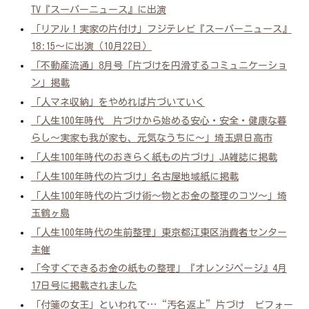
TV『スーパーニュース』に出演
「リアル！実家の片付け」フジテレビ『スーパーニュース』
18:15～に出演（10月22日）
「不動産流通」8月号「片づけを円滑するコミュニケーショ
ン」掲載
「人マネ収納」をやめれば片づいていく
「人生100年時代 片づけから始める安心・安全・健康な暮
らし～実家も我が家も、元気なうちに～」埼玉県日高市
「人生100年時代のおきらく紙もの片づけ」JA雑誌に掲載
「人生100年時代の片づけ」名古屋地域紙に掲載
「人生100年時代の片づけ術～物とお金の整理のコツ～」埼
玉鶴ヶ島
「人生100年時代の生前整理」東京都江東区消費者センター
主催
「今すぐできるお金の紙もの整理」『オレンジページ』4月
17日号に掲載されました
「付箋の女王」といわれて…“汚名返上”片づけ ビフォー