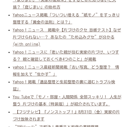
「家じまい」「実家の後始末」をするときに知らないと大
損？「庭じまい」の始め方
Yahooニュース掲載「ついつい増える“紙モノ”をすっきり
整理する「黄金の法則」とは？」
Yahoo！ニュース 掲載中【片づけのクセ 診断テスト】なぜ
片づけられない…？ あなたの“ため込みグセ”が分かる
(with online)
Yahoo！ニュースに「老いた親が住む実家の片づけ、いつす
る？ 親と確認しておくべき4つのこと」が掲載
yahoo！ニュース産経新聞掲載「古い写真、どう整理？ 情
報を加えて“生かす”」
Yahoo！掲載「遺品整理と生前整理の裏に潜むトラブル検
証」
You Tubeで「モノ・部屋・人間関係 全部スッキリ！ 人生が
整う 片づけの基本（特装版）」が紹介されています。
【フジテレビ】『ノンストップ！』8月31日（金）実家の片
づけ放映されます
“3秒ルール”で即決！貴重品と家庭の書類整理