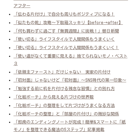
アフター
「伝わる片付け」で自分も周りもポジティブになる！
「似たもの靴」攻略～下駄箱スッキリ【before→after】
「何も買わずに過ごす『無買週間』に挑戦！」朝日新聞
「使い切る」ライフスタイルで人間関係もうまくいく
「使い切る」ライフスタイルで人間関係もうまくいく！
「使い道がなくて重要に見える」捨てられないモノ・ベスト
３
「依頼主ファースト」だけじゃない 実家の片付け
「初対面」じゃないけど「初対面」～SNS時代の第一印象～
「勉強する前に机を片付ける残念な習慣」との別れ方
「化粧ポーチ」から見える片づけの世界観
「化粧ポーチ」の整理をして片づけがうまくなる方法
「化粧ポーチの整理」と「部屋の片付け」の微妙な関係
「即席のエンディングノートが完成！簡単&スマートに「紙
モノ」を整理できる魔法の5ステップ」記事掲載