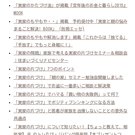
「実家のかたづけ法」が掲載『定年後のお金と暮らし2015』
MOOK
「実家のもやもや・・」掲載 予約受付中「実家と親の悩み
まるごと解決! BOOK」 (別冊エッセ)
「実家のもやもや解消します」掲載「これからは「捨てる」
「手放す」でもっと身軽に！」
「実家の問題」家族で考える実家の片づけセミナー＆相談会
｜住まいづくりナビセンター
「実家の片づけ」7つのポイント
「実家の片づけ」「親の家」セミナー勉強会開催しました
「実家の片づけ」でお盆に一番多いご相談と解決策
「実家の片づけ」でハマる「買い物の失敗例」って何？
「実家の片づけ」でポジティブシンキングになる方法
「実家の片づけ」と医者が家族を治療しないこととの意外な
共通点
「実家の片づけ」について知りたい！【ちょっと教えて、相
談室】JR のトレたび・ジパング倶楽部【本プレゼントつ