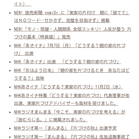
イト）
NEW! 読売新聞 yomiDr.に「実家の片付け 親に「捨てて」
はＮＧワード…せかさず、完璧を目指さず」掲載
NEW!「モノ・部屋・人間関係 全部スッキリ! 人生が整う 片
づけの基本（特装版）」発売
NHK「あさイチ」7月7日（月）「どうする？親の家の片づ
け」 出演
NHK「あさイチ」出演 「どうする？親の家の片づけ」
NHK「おはよう日本」「親の家を片づけるとき あなたはど
うする？」放映
NHKあさイチ「どうする？実家の片づけ」11月2日（水）
NHKあさイチ特集「どうする？実家の片づけ」代表理事が生
出演、実家片づけアドバイザーも取材を受けました。
NHKラジオまんまる「今こそ、実家の片づけを考える」が
「読むらじる。」に掲載されました。
NHKラジオ第一「まんまる」『片づけの秋』出演予定
NHKラジオ第一「まんまる」『片づけの秋』生放送無事終了