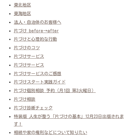
東北地区
東海地区
法人・自治体のお客様へ
片づけ before→after
片づけと心理的な行動
片づけのコツ
片づけサービス
片づけサービス
片づけサービスのご感想
片づけスタート実践ガイド
片づけ個別相談 予約（月1回 第3火曜日）
片づけ相談
片づけ診断チェック
特装版 人生が整う「片づけの基本」12月23日出版されま
す！
相続や家の権利などについて知りたい