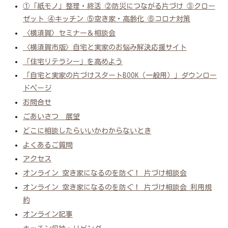
①「紙モノ」整理・終活 ②防災につながる片づけ ③クロー
ゼット ④キッチン ⑤空き家・高齢化 ⑥コロナ対策
〈横須賀〉セミナー＆相談会
〈横須賀市版〉自宅と実家のお悩み解決応援サイト
「住宅リテラシー」を高めよう
「自宅と実家の片づけスタートBOOK（一般用）」ダウンロー
ドページ
お問合せ
ごあいさつ 展望
どこに相談したらいいかわからないとき
よくあるご質問
アクセス
オンライン 空き家になるのを防ぐ！ 片づけ相談会
オンライン 空き家になるのを防ぐ！ 片づけ相談会 利用規
約
オンライン記事