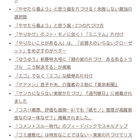
ド
「やせたら着よう」と思う服を片づける！失敗しない最強の
選択肢
「やせたら着よう」と思う服・2つの片づけ方
「やりかけ」のコト・モノに効く！「ミニマム」片付け
「やりたいことがある人」は、「衣替えのいらないクローゼ
ット」をめざすのがベター
「ゆうゆう」新春特大号に「親の家の片づけ あるあるトラ
ブル こう解決する」が掲載
「エゴ」でなく「エコ」な簡単お片付け
「ケアメン」息子や夫、介護者の３割に『東京新聞』
「ケンカにならない実家かたづけ」『週刊朝日』に掲載され
ました
「コスパ最悪、評価も面倒…AIでも「紙モノ」整理が高難易
度なのは一体なぜ？」掲載されました。
「コメントスルー時代」のフィードバックでスキルアップ
「ゴミ屋敷化」は特別なことではない～実家の片づけでリス