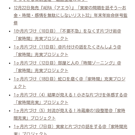
12月22日発売『AERA (アエラ)』「実家の問題を話そう～お
金・時間・感情を無駄にしないリスト32」年末年始合併号監
修
1か月片づけ（10日目）「不要不急」をなくす片づけ術＠
「家時間」充実プロジェクト
1ヶ月片づけ（11日目）＠片付けの話をたくさんしよう＠
「家時間」充実プロジェクト
1ヶ月片づけ（12日目）部屋と人の「時間ゾーニング」＠
「家時間」充実プロジェクト
1ヶ月片づけ（18日目）蛇口を磨く＠「家時間」充実プロジ
ェクト
1ヶ月片づけ（4）結果が見える！小さな片づけを体感する＠
「家時間充実」プロジェクト
1ヶ月片づけ（5）対流が見える！冷蔵庫の1段整理＠「家時
間充実」プロジェクト
1ヶ月片づけ（7日目）実家と片づけの話をする＠「家時間充
実」プロジェクト