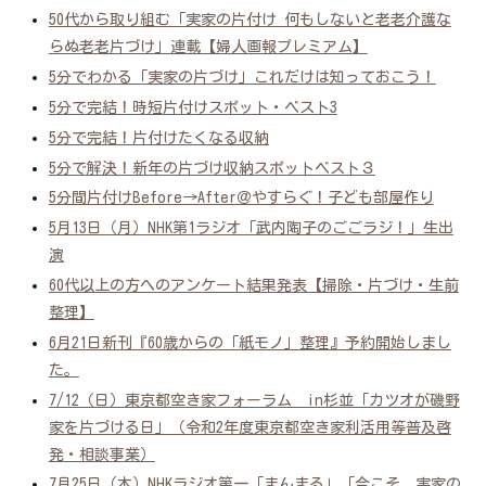
50代から取り組む「実家の片付け 何もしないと老老介護な
らぬ老老片づけ」連載【婦人画報プレミアム】
5分でわかる「実家の片づけ」これだけは知っておこう！
5分で完結！時短片付けスポット・ベスト3
5分で完結！片付けたくなる収納
5分で解決！新年の片づけ収納スポットベスト３
5分間片付けBefore→After＠やすらぐ！子ども部屋作り
5月13日（月）NHK第1ラジオ「武内陶子のごごラジ！」生出
演
60代以上の方へのアンケート結果発表【掃除・片づけ・生前
整理】
6月21日新刊『60歳からの「紙モノ」整理』予約開始しまし
た。
7/12（日）東京都空き家フォーラム in杉並「カツオが磯野
家を片づける日」（令和2年度東京都空き家利活用等普及啓
発・相談事業）
7月25日（木）NHKラジオ第一「まんまる」「今こそ、実家の