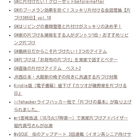
GWに片付けたい！クローゼットbefore⇒after
GWのブーメラン効果を防ぐ！スッキリ片付ける会話理論【片
づけ365日】vol.18
GWはリビングの書類整理と片付けがスッキリの決め手！
GW家の片づけ＆掃除をする人がダントツ1位・おすすめリビ
ング片づけ
GW最終日だからこそ片づけたい！3つのアイテム
GW片づけは「お財布の片づけ」を実家で話すとベター
GW直後の片付けアイテム ベスト2
JR西日本・大阪駅の椅子の向きに共通する片づけ対策
Kindle版（電子書籍）値下げ『カツオが磯野家を片づける
日』
lifehackerライフハッカー他で「片づけの基本」が取り上げ
られました。
mrt宮崎放送（10/5火17時頃～）で実家片づけアドバイザー
堀内真弓さんが出演
MySCUE 住のアップデート 3回連載（イオン系シニア向けサ