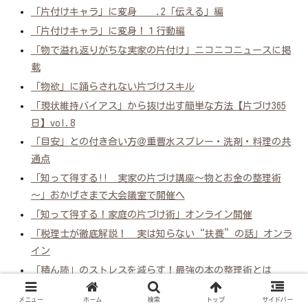
「片付けキャラ」に変身 .2「伝える」編
「片付けキャラ」に変身！１行動編
「物で溢れ返りがちな実家の片付け」ニコニコニュースに掲
載
「物欲」に踊らされない片づけスキル
「現状維持バイアス」から抜け出す簡単な方法【片づけ365
日】vol.8
「目安」との付き合い方＠重曹水スプレー・洗剤・料理の共
通点
「知って得する!! 実家の片づけ講座～物とお金の整理術
～」おかげさまで大会議室で開催へ
「知って得する！家庭の片づけ術」オンライン開催
「税理士が徹底解説！ 実は知らない“扶養”の話」オンラ
イン
「積ん読」のストレスを減らす！最強の本の整理術とは
「空き家にしない！実家問題と相続対策セミナー 後悔しな
メニュー
ホーム
検索
トップ
サイドバー
い「親の家」の片づけ術！」成城ホール