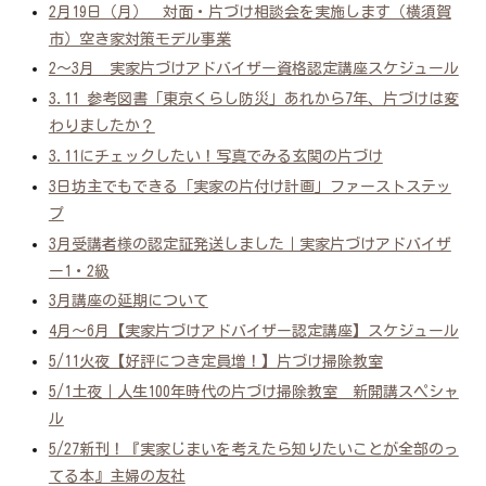
2月19日（月） 対面・片づけ相談会を実施します（横須賀
市）空き家対策モデル事業
2～3月 実家片づけアドバイザー資格認定講座スケジュール
3.11 参考図書「東京くらし防災」あれから7年、片づけは変
わりましたか？
3.11にチェックしたい！写真でみる玄関の片づけ
3日坊主でもできる「実家の片付け計画」ファーストステッ
プ
3月受講者様の認定証発送しました｜実家片づけアドバイザ
ー1・2級
3月講座の延期について
4月～6月【実家片づけアドバイザー認定講座】スケジュール
5/11火夜【好評につき定員増！】片づけ掃除教室
5/1土夜｜人生100年時代の片づけ掃除教室 新開講スペシャ
ル
5/27新刊！『実家じまいを考えたら知りたいことが全部のっ
てる本』主婦の友社