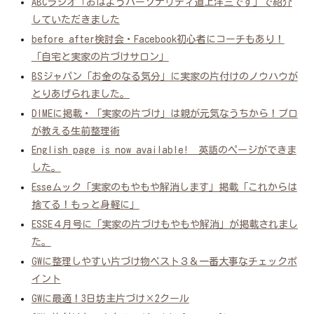
ABCラジオ「おはようパーソナリティ道上洋三です」で紹介
していただきました
before after検討会・Facebook初心者にコーチもあり！
「自宅と実家の片づけサロン」
BSジャパン「お金のなる気分」に実家の片付けのノウハウが
とりあげられました。
DIMEに掲載・「実家の片づけ」は親が元気なうちから！プロ
が教える生前整理術
English page is now available! 英語のページができま
した。
Esseムック「実家のもやもや解消します」掲載「これからは
捨てる！もっと身軽に」
ESSE４月号に「実家の片づけもやもや解消」が掲載されまし
た。
GWに整理しやすい片づけ物ベスト３＆一番大事なチェックポ
イント
GWに最適！3日坊主片づけ×2クール