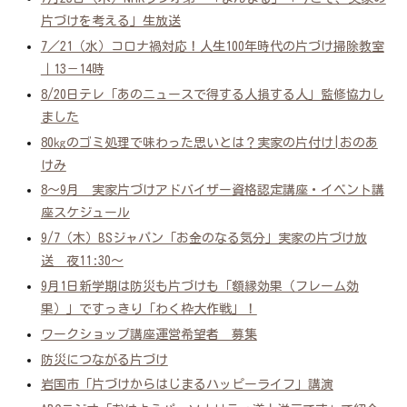
片づけを考える」生放送
7／21（水）コロナ禍対応！人生100年時代の片づけ掃除教室
｜13－14時
8/20日テレ「あのニュースで得する人損する人」監修協力し
ました
80㎏のゴミ処理で味わった思いとは？実家の片付け|おのあ
けみ
8～9月 実家片づけアドバイザー資格認定講座・イベント講
座スケジュール
9/7（木）BSジャパン「お金のなる気分」実家の片づけ放
送 夜11:30～
9月1日新学期は防災も片づけも「額縁効果（フレーム効
果）」ですっきり「わく枠大作戦」！
ワークショップ講座運営希望者 募集
防災につながる片づけ
岩国市「片づけからはじまるハッピーライフ」講演