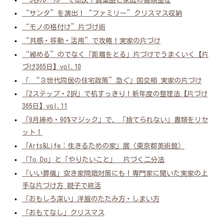
“サンタ”を演出！“ファミリー”クリスマス収納
“モノの格付け”片づけ術
“共感・移動・活用”で攻略！実家の片づけ
“縮める”のでなく「距離をとる」片づけでうまくいく【片
づけ365日】vol.10
「 “３世代同居の住宅政策”急ぐ」国交相 実家の片づけ
「2ステップ・2択」で机すっきり！新年度の整理法【片づけ
365日】vol.11
「9月締め・90%マジック」で、「捨てられない」書類をリセ
ット！
「Arts&Life：生きるための家」展（東京都美術館）
「To Do」と「やりたいこと」 片づく二分法
「いい葬儀」空き家問題対策にも！専門家に聞いた実家の上
手な片づけ方 親子で終活
「おもしろ深い」洋服のたたみ方・しまい方
「おもてなし」クリスマス