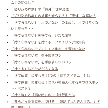
ム」の関係は？
「振り込め詐欺」の“意外”な解決法
「振り込め詐欺」の被害を減らす？！“意外”な解決法
「捨てられない」「片づかない」の本心は「片づけたくな
い」だった・・
「捨てられない」を捨てる！いただき物
「捨てられない」を捨てる！ファイリング豆知識
「捨てられないモノ」にエネルギーを奪われない
「捨てられない本」を手放すコツ
「捨てられない本」を手放す３つのコツ
「捨てる」はイヤだが広くなる
「捨て体質」に変わる！3つの「捨てアイテム」とは
「捨て体質」に変わる！コスパを最大化する片づけスポッ
ト・ベスト３
「捨て時」と「買い時」の片づけ行動とは
「散らかった実家を片づける」 雑誌『ねんきん生活。』冬
号に掲載中！