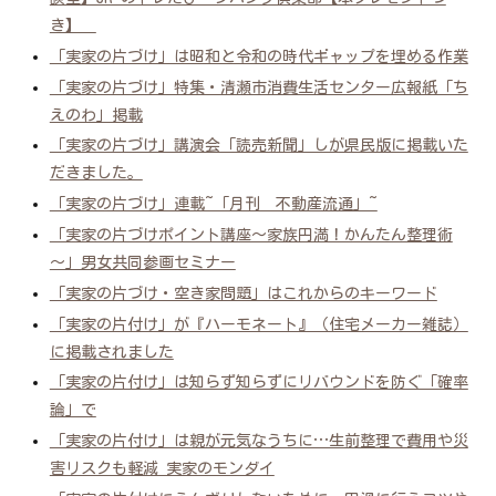
き】
「実家の片づけ」は昭和と令和の時代ギャップを埋める作業
「実家の片づけ」特集・清瀬市消費生活センター広報紙「ち
えのわ」掲載
「実家の片づけ」講演会「読売新聞」しが県民版に掲載いた
だきました。
「実家の片づけ」連載~「月刊 不動産流通」~
「実家の片づけポイント講座～家族円満！かんたん整理術
～」男女共同参画セミナー
「実家の片づけ・空き家問題」はこれからのキーワード
「実家の片付け」が『ハーモネート』（住宅メーカー雑誌）
に掲載されました
「実家の片付け」は知らず知らずにリバウンドを防ぐ「確率
論」で
「実家の片付け」は親が元気なうちに…生前整理で費用や災
害リスクも軽減 実家のモンダイ