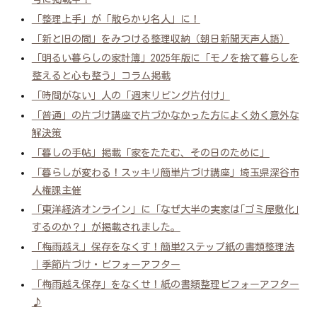
「整理上手」が「散らかり名人」に！
「新と旧の間」をみつける整理収納（朝日新聞天声人語）
「明るい暮らしの家計簿」2025年版に「モノを捨て暮らしを
整えると心も整う」コラム掲載
「時間がない」人の「週末リビング片付け」
「普通」の片づけ講座で片づかなかった方によく効く意外な
解決策
「暮しの手帖」掲載「家をたたむ、その日のために」
「暮らしが変わる！スッキリ簡単片づけ講座」埼玉県深谷市
人権課主催
「東洋経済オンライン」に「なぜ大半の実家は｢ゴミ屋敷化｣
するのか？」が掲載されました。
「梅雨越え」保存をなくす！簡単2ステップ紙の書類整理法
｜季節片づけ・ビフォーアフター
「梅雨越え保存」をなくせ！紙の書類整理ビフォーアフター
♪