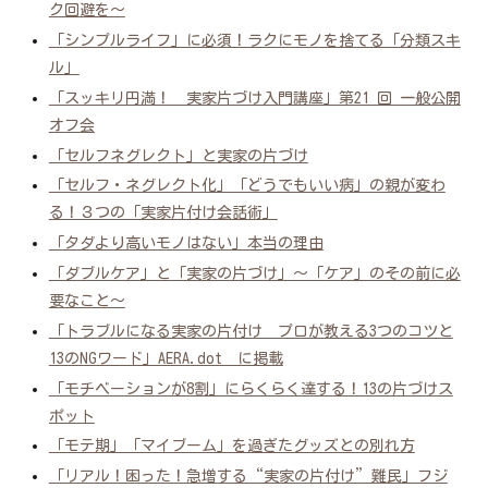
ク回避を～
「シンプルライフ」に必須！ラクにモノを捨てる「分類スキ
ル」
「スッキリ円満！ 実家片づけ入門講座」第21 回 一般公開
オフ会
「セルフネグレクト」と実家の片づけ
「セルフ・ネグレクト化」「どうでもいい病」の親が変わ
る！３つの「実家片付け会話術」
「タダより高いモノはない」本当の理由
「ダブルケア」と「実家の片づけ」～「ケア」のその前に必
要なこと～
「トラブルになる実家の片付け プロが教える3つのコツと
13のNGワード」AERA.dot に掲載
「モチベーションが8割」にらくらく達する！13の片づけス
ポット
「モテ期」「マイブーム」を過ぎたグッズとの別れ方
「リアル！困った！急増する“実家の片付け”難民」フジ