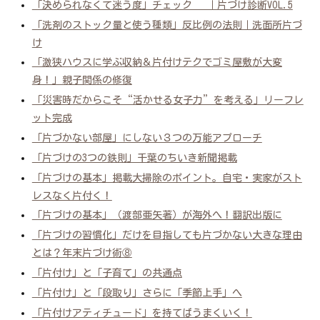
「決められなくて迷う度」チェック ｜片づけ診断VOL.5
「洗剤のストック量と使う種類」反比例の法則｜洗面所片づ
け
「激狭ハウスに学ぶ収納＆片付けテクでゴミ屋敷が大変
身！」親子関係の修復
「災害時だからこそ“活かせる女子力”を考える」リーフレ
ット完成
「片づかない部屋」にしない３つの万能アプローチ
「片づけの3つの鉄則」千葉のちいき新聞掲載
「片づけの基本」掲載大掃除のポイント。自宅・実家がスト
レスなく片付く！
「片づけの基本」（渡部亜矢著）が海外へ！翻訳出版に
「片づけの習慣化」だけを目指しても片づかない大きな理由
とは？年末片づけ術⑧
「片付け」と「子育て」の共通点
「片付け」と「段取り」さらに「季節上手」へ
「片付けアティチュード」を持てばうまくいく！