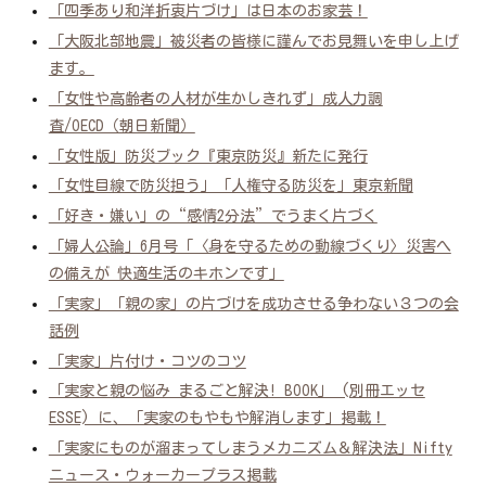
「四季あり和洋折衷片づけ」は日本のお家芸！
「大阪北部地震」被災者の皆様に謹んでお見舞いを申し上げ
ます。
「女性や高齢者の人材が生かしきれず」成人力調
査/OECD（朝日新聞）
「女性版」防災ブック『東京防災』新たに発行
「女性目線で防災担う」「人権守る防災を」東京新聞
「好き・嫌い」の“感情2分法”でうまく片づく
「婦人公論」6月号「〈身を守るための動線づくり〉災害へ
の備えが 快適生活のキホンです」
「実家」「親の家」の片づけを成功させる争わない３つの会
話例
「実家」片付け・コツのコツ
「実家と親の悩み まるごと解決! BOOK」 (別冊エッセ
ESSE) に、「実家のもやもや解消します」掲載！
「実家にものが溜まってしまうメカニズム＆解決法」Nifty
ニュース・ウォーカープラス掲載