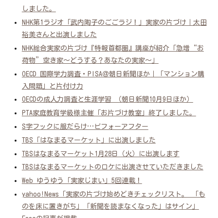
しました。
NHK第1ラジオ「武内陶子のごごラジ！」実家の片づけ｜太田
裕美さんと出演しました
NHK総合実家の片づけ『特報首都圏』講座が紹介「急増“お
荷物”空き家～どうする？あなたの実家～」
OECD 国際学力調査・PISA＠朝日新聞ほか｜「マンション購
入問題」と片付け力
OECDの成人力調査と生涯学習 （朝日新聞10月9日ほか）
PTA家庭教育学級様主催「お片づけ教室」終了しました。
S字フックに服だらけ…ビフォーアフター
TBS「はなまるマーケット」に出演しました
TBSはなまるマーケット1月28日（火）に出演します
TBSはなまるマーケットのロケに出演させていただきました
Web ゆうゆう「実家じまい」5回連載！
yahoo!News「実家の片づけ始めどきチェックリスト。 「も
のを床に置きがち」「新聞を読まなくなった」はサイン」