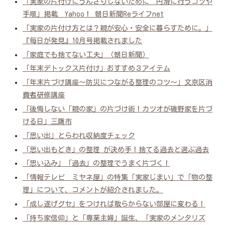
「実家の片付けにうんざりしないために 円滑に行うコツや
手順」掲載 Yahoo！ 朝日新聞Reライフnet
「実家の片付け方とは？親が安心・安全に暮らすために。」
『毎日が発見』10月号掲載されました
「家庭でも捨てない工夫」（朝日新聞）
「年末デトックス片付け」おすすめ３アイテム
「年末片づけ講座～防災につながる整理のコツ～」文京区消
費者研修講座
「後悔しない「親の家」の片づけ術！カツオが磯野家を片づ
ける日」三鷹市
「思い出」とらわれ収納度チェック
「思い出もどき」の整理 が決め手！捨てる過去と選ぶ過去
「思い込み」「過去」の整理でうまく片づく！
「情報テレビ ミヤネ屋」の特集「実家じまい」で「物の整
理」について、コメントが紹介されました。
「成し遂げグセ」をつければ散らからない部屋に変わる！
「持ち家信仰」と「専業主婦」誕生、「実家のメンタリズ