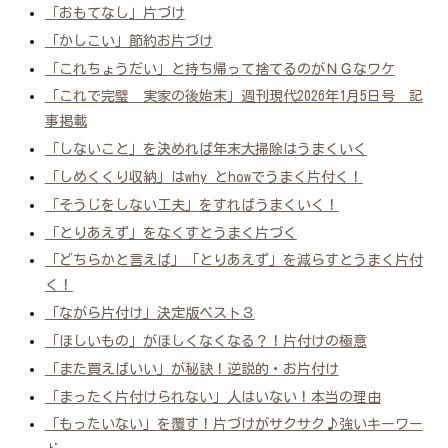
「おもてなし」片づけ
「かしこい」節約お片づけ
「これちょうだい」と持ち帰って捨てるのがＮＧなワケ
「これで完璧 実家の後始末」週刊現代2026年1月5日号 記
事掲載
「しないこと」を決めれば年末大掃除はうまくいく
「しめくくり収納」はwhy とhowでうまく片付く！
「そうじをしない工夫」をすればうまくいく！
「とりあえず」をなくすとうまく片づく
「どちらかと言えば」「とりあえず」を減らすとうまく片付
く！
「ながら片付け」決定版ベスト３
「ほしいもの」がほしくなくなる？！片付けの極意
「また買えばいい」が秘訣！逆説的・お片付け
「まったく片付けられない」人はいない！本当の理由
「もったいない」を覆す！片づけがサクサク♪強いキーワー