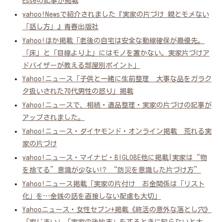
Esseの記事が掲載
yahoo!Newsで紹介されました『実家の片づけ 親とモメない
「話し方」』青春出版社
Yahoo!ほか掲載「老後の自宅は安全な動線確保が最優先。
「床」と「目線より上」にはモノを置かない。実家片づけア
ドバイザーが教える部屋別ポイント」
Yahoo!ニュース「子供と一緒に生前整理 大事な品をガラク
タ扱いされた70代男性の怒り」掲載
Yahoo!ニュースで、相続・遺品整理・実家の片づけの記事が
アップされました。
Yahoo!ニュース・ダイヤモンド・オンライン掲載 荒れる実
家の片づけ
yahoo!ニュース・マイナビ・BIGLOBE他に掲載|実家は“物
を捨てる”意識が少ない!? “防災を意識した片づけ方”
Yahoo!ニュース掲載「実家の片付け お金関係は「リスト
化」を…金銭の話を直接しない配慮も大切」
Yahooニュース・女性セブン+掲載《終活の意外な落とし穴》