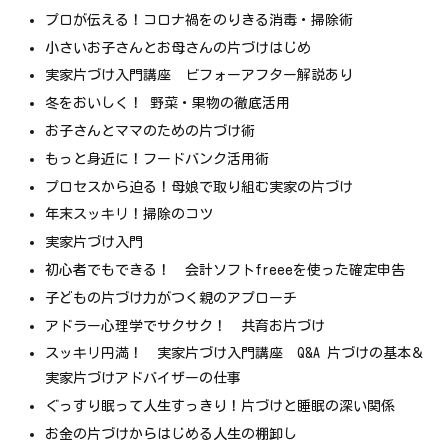
プロが伝える！コロナ禍をのりきる消毒・掃除術
小さいお子さんとお母さんの片づけはじめ
実家片づけ入門講座 ビフォーアフター解説あり
冬をおいしく！ 野菜・果物の徹底活用
お子さんとママのための片づけ術
もっと身近に！フードバンク活用術
プロセスから迫る！母娘で取り組む実家の片づけ
年末スッキリ！掃除のコツ
実家片づけ入門
初心者でもできる！ 会計ソフトfreeeを使った確定申告
子どもの片づけ力がつく親のアプローチ
アドラー心理学でサクサク！ 共育お片づけ
スッキリ円満！ 実家片づけ入門講座 Q&A 片づけの基本＆
実家片づけアドバイザーの仕事
ぐっすり眠って人生すっきり！片づけと睡眠の深い関係
お金の片づけからはじめる人生の棚卸し