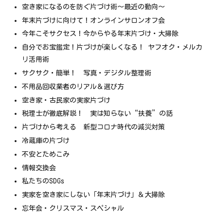
空き家になるのを防ぐ片づけ術～最近の動向～
年末片づけに向けて！オンラインサロンオフ会
今年こそサクセス！今からやる年末片づけ・大掃除
自分でお宝鑑定！片づけが楽しくなる！ ヤフオク・メルカ
リ活用術
サクサク・簡単！ 写真・デジタル整理術
不用品回収業者のリアル＆選び方
空き家・古民家の実家片づけ
税理士が徹底解説！ 実は知らない“扶養”の話
片づけから考える 新型コロナ時代の減災対策
冷蔵庫の片づけ
不安とためこみ
情報交換会
私たちのSDGs
実家を空き家にしない「年末片づけ」＆大掃除
忘年会・クリスマス・スペシャル