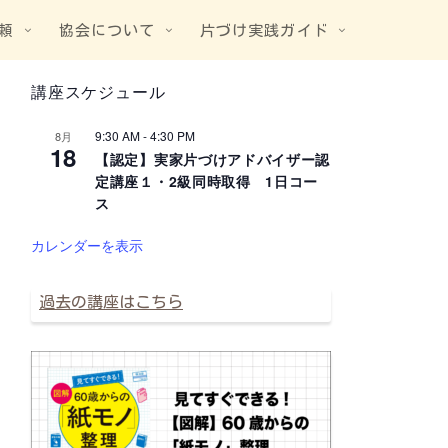
頼
協会について
片づけ実践ガイド
講座スケジュール
9:30 AM
-
4:30 PM
8月
18
【認定】実家片づけアドバイザー認
定講座１・2級同時取得 1日コー
ス
カレンダーを表示
過去の講座はこちら