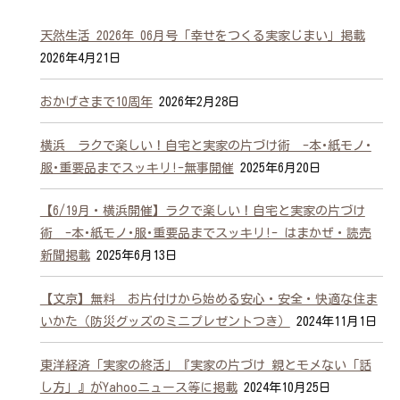
天然生活 2026年 06月号「幸せをつくる実家じまい」掲載
2026年4月21日
おかげさまで10周年
2026年2月28日
横浜 ラクで楽しい！自宅と実家の片づけ術 -本･紙モノ･
服･重要品までスッキリ!-無事開催
2025年6月20日
【6/19月・横浜開催】ラクで楽しい！自宅と実家の片づけ
術 -本･紙モノ･服･重要品までスッキリ!- はまかぜ・読売
新聞掲載
2025年6月13日
【文京】無料 お片付けから始める安心・安全・快適な住ま
いかた（防災グッズのミニプレゼントつき）
2024年11月1日
東洋経済「実家の終活」『実家の片づけ 親とモメない「話
し方」』がYahooニュース等に掲載
2024年10月25日