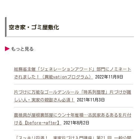
空き家・ゴミ屋敷化
総務省主催「ジェネレーションアワード」部門にノミネート
されました！（異能vationプログラム）
2022年11月9日
片づけに万能なゴールデンルール「時系列整理」片づけが難
しい人・実家の親御さん必須！
2021年11月3日
農機具が屋根裏部屋にウン十年堆積…古民家あるあるを片付
ける【before→after】
2021年8月2日
「スッキリ円満！ 実家片づけ入門講座」第21 回 一般公開