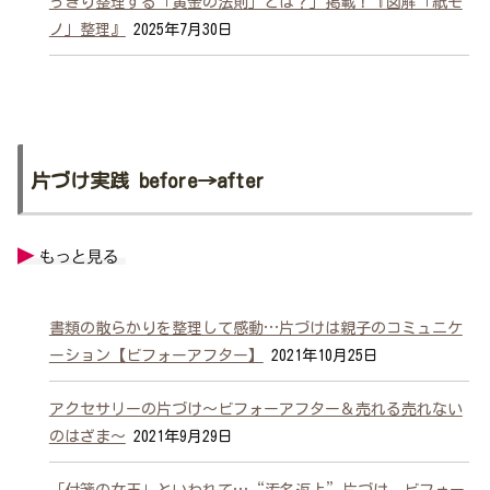
っきり整理する「黄金の法則」とは？」掲載！『図解「紙モ
ノ」整理』
2025年7月30日
片づけ実践 before→after
書類の散らかりを整理して感動…片づけは親子のコミュニケ
ーション【ビフォーアフター】
2021年10月25日
アクセサリーの片づけ～ビフォーアフター＆売れる売れない
のはざま～
2021年9月29日
「付箋の女王」といわれて…“汚名返上”片づけ ビフォー