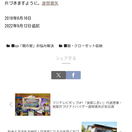
片づきますように。
渡部亜矢
2016年6月16日
2022年9月12日追記
■qa「親の家」お悩み解決
■服・クローゼット収納
シェアする
フジテレビポップUP!「実家じまい」代表理事・
実家片づけアドバイザー渡部亜矢が生出演
料金と方法を大検証！空き家になるのを防ぐ片づ