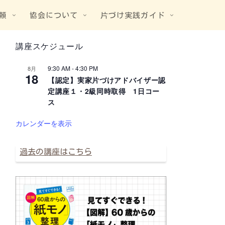
頼
協会について
片づけ実践ガイド
講座スケジュール
9:30 AM
-
4:30 PM
8月
18
【認定】実家片づけアドバイザー認
定講座１・2級同時取得 1日コー
ス
カレンダーを表示
過去の講座はこちら