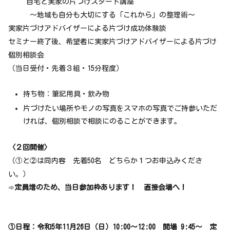
自宅と実家の片づけスタート講座
～地域も自分も大切にする「これから」の整理術～
実家片づけアドバイザーによる片づけ成功体験談
セミナー終了後、希望者に実家片づけアドバイザーによる片づけ
個別相談会
（当日受付・先着３組・15分程度）
持ち物：筆記用具・飲み物
片づけたい場所やモノの写真をスマホの写真でご持参いただ
ければ、個別相談で相談にのることができます。
〈２回開催〉
（①と②は同内容 先着50名 どちらか１つお申込みくださ
い。）
➾
定員増のため、当日参加枠あります！ 直接会場へ！
①日程：令和5年11月26日（日）10:00
～
12:00 開場 9:45～ 定