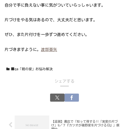
自分で手に負えない事に気がついていらっしゃいます。
片づけをやる気はあるので、大丈夫だと思います。
ぜひ、また片付けを一歩ずつ進めてください。
片づきますように。
渡部亜矢
■qa「親の家」お悩み解決
シェアする
【滋賀】書店で「知って得する‼「実家の片づ
け」9／７『カツオが磯野家を片づける日』」展
開中