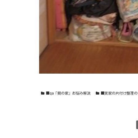
■qa「親の家」お悩み解決
■実家の片付け整理の