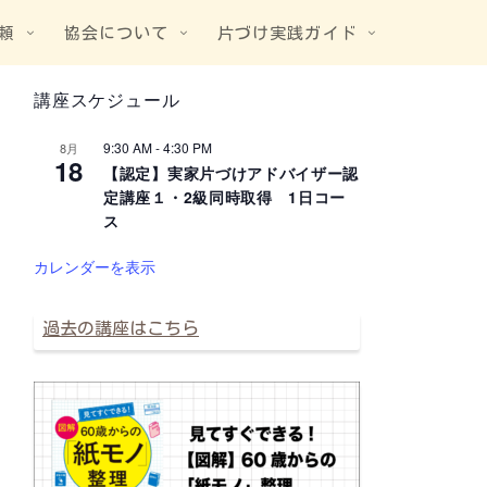
頼
協会について
片づけ実践ガイド
講座スケジュール
9:30 AM
-
4:30 PM
8月
18
【認定】実家片づけアドバイザー認
定講座１・2級同時取得 1日コー
ス
カレンダーを表示
過去の講座はこちら