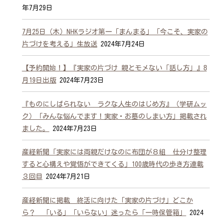
年7月29日
7月25日（木）NHKラジオ第一「まんまる」「今こそ、実家の
片づけを考える」生放送
2024年7月24日
【予約開始！】『実家の片づけ 親とモメない「話し方」』8
月19日出版
2024年7月23日
『ものにしばられない ラクな人生のはじめ方』（学研ムッ
ク）「みんな悩んでます！実家・お墓のしまい方」掲載され
ました。
2024年7月23日
産経新聞「実家には両親だけなのに布団が８組 仕分け整理
すると心構えや覚悟ができてくる」100歳時代の歩き方連載
３回目
2024年7月21日
産経新聞に掲載 終活に向けた「実家の片づけ」どこか
ら？ 「いる」「いらない」迷ったら「一時保管箱」
2024