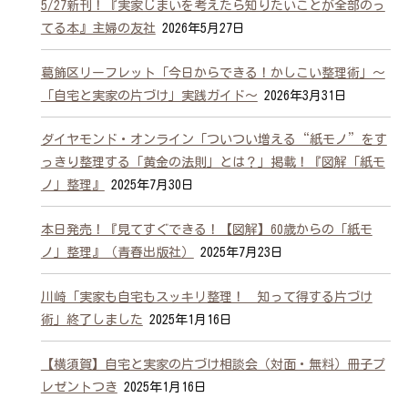
5/27新刊！『実家じまいを考えたら知りたいことが全部のっ
てる本』主婦の友社
2026年5月27日
葛飾区リーフレット「今日からできる！かしこい整理術」～
「自宅と実家の片づけ」実践ガイド～
2026年3月31日
ダイヤモンド・オンライン「ついつい増える“紙モノ”をす
っきり整理する「黄金の法則」とは？」掲載！『図解「紙モ
ノ」整理』
2025年7月30日
本日発売！『見てすぐできる！【図解】60歳からの「紙モ
ノ」整理』（青春出版社）
2025年7月23日
川崎「実家も自宅もスッキリ整理！ 知って得する片づけ
術」終了しました
2025年1月16日
【横須賀】自宅と実家の片づけ相談会（対面・無料）冊子プ
レゼントつき
2025年1月16日