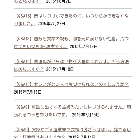
ると怒ります。
2015年8月2日
【Q&A18】昔は片づけができたのに、いつからかできなくな
りました。
2015年7月27日
【Q&A13】自分も実家の親も、物を元に戻せない性格。片づ
けてもいつも3日坊主です。
2015年7月19日
【Q&A12】義理母がいらない物を大量にくれます。断る方法
はありますか？
2015年7月18日
【Q&A10】センスがない人は片づけられないのでしょうか？
2015年7月16日
【Q&A9】雑誌に出てくる主婦みたいに片づけられません。頑
張れるコツを知りたいです。
2015年7月15日
【Q&A8】実家がゴミ屋敷並で衣類は脱ぎっぱなし。捨てる以
外に打開策はありますか？
2015年7月14日