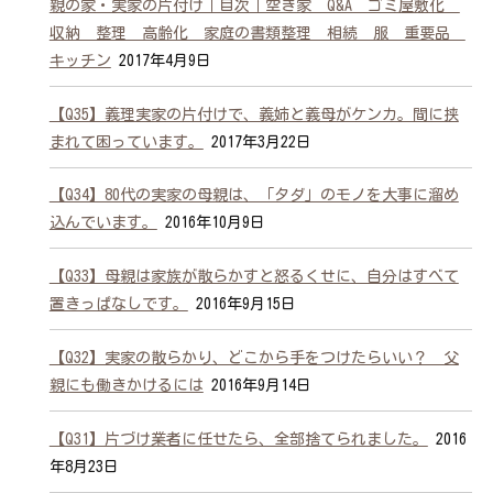
親の家・実家の片付け｜目次｜空き家 Q&A ゴミ屋敷化
収納 整理 高齢化 家庭の書類整理 相続 服 重要品
キッチン
2017年4月9日
【Q35】義理実家の片付けで、義姉と義母がケンカ。間に挟
まれて困っています。
2017年3月22日
【Q34】80代の実家の母親は、「タダ」のモノを大事に溜め
込んでいます。
2016年10月9日
【Q33】母親は家族が散らかすと怒るくせに、自分はすべて
置きっぱなしです。
2016年9月15日
【Q32】実家の散らかり、どこから手をつけたらいい？ 父
親にも働きかけるには
2016年9月14日
【Q31】片づけ業者に任せたら、全部捨てられました。
2016
年8月23日