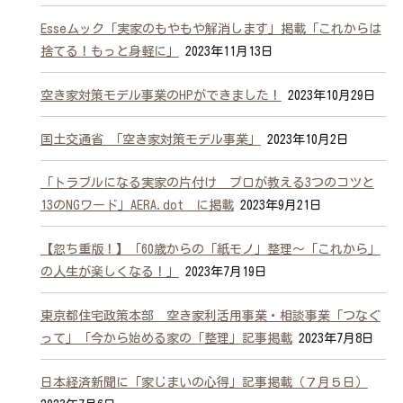
Esseムック「実家のもやもや解消します」掲載「これからは
捨てる！もっと身軽に」
2023年11月13日
空き家対策モデル事業のHPができました！
2023年10月29日
国土交通省 「空き家対策モデル事業」
2023年10月2日
「トラブルになる実家の片付け プロが教える3つのコツと
13のNGワード」AERA.dot に掲載
2023年9月21日
【忽ち重版！】「60歳からの「紙モノ」整理～「これから」
の人生が楽しくなる！」
2023年7月19日
東京都住宅政策本部 空き家利活用事業・相談事業「つなぐ
って」「今から始める家の「整理」記事掲載
2023年7月8日
日本経済新聞に「家じまいの心得」記事掲載（７月５日）