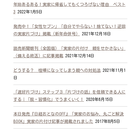
年始あるある！実家に帰省してもくつろげない理由 ベスト
3
2022年1月5日
発売中！「女性セブン」「自分でやらない！捨てない！逆説
の実家片づけ」掲載（新年合併号）
2021年12月16日
読売新聞朝刊（全国版）「実家の片付け 親をせかさない」
（備える終活）に記事掲載
2021年12月14日
どうする？ 喧嘩になってしまう親への対処法
2021年11月1
日
「選好片づけ」ステップ３「片づけの話」を信頼できる人に
する｜「脱・習慣化」でうまくいく！
2020年6月15日
本日発売『日経おとなのOFF』「実家のお悩み、丸ごと解決
BOOK」実家の片付け記事が掲載されました
2017年8月5日