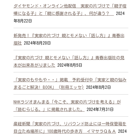
ダイヤモンド・オンライン他配信 実家の片づけで「親子喧
嘩になる子」と「親に感謝される子」、何が違う？
2024
年8月22日
新発売！『実家の片づけ 親とモメない「話し方」』青春出
版社
2024年8月20日
『実家の片づけ 親とモメない「話し方」』青春出版社の見
本が出来あがりました
2024年8月5日
「実家のもやもや・・」掲載 予約受付中「実家と親の悩み
まるごと解決! BOOK」 (別冊エッセ)
2024年8月2日
NHKラジオまんまる「今こそ、実家の片づけを考える」が
「読むらじる。」に掲載されました。
2024年7月31日
産経新聞「実家の片づけ、リバウンド防止には一時保管箱を
目立たぬ場所に」100歳時代の歩き方 イマサラＱ＆Ａ
2024