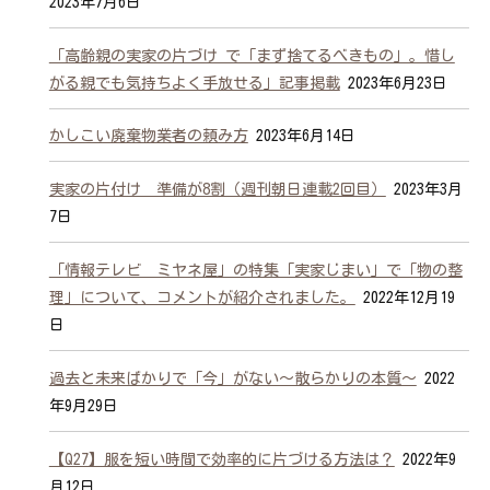
2023年7月6日
「高齢親の実家の片づけ で「まず捨てるべきもの」。惜し
がる親でも気持ちよく手放せる」記事掲載
2023年6月23日
かしこい廃棄物業者の頼み方
2023年6月14日
実家の片付け 準備が8割（週刊朝日連載2回目）
2023年3月
7日
「情報テレビ ミヤネ屋」の特集「実家じまい」で「物の整
理」について、コメントが紹介されました。
2022年12月19
日
過去と未来ばかりで「今」がない～散らかりの本質～
2022
年9月29日
【Q27】服を短い時間で効率的に片づける方法は？
2022年9
月12日