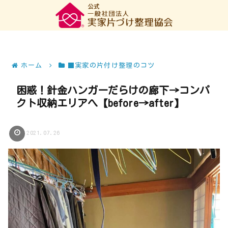
ホーム
■実家の片付け整理のコツ
困惑！針金ハンガーだらけの廊下→コンパ
クト収納エリアへ【before→after】
2021.07.26