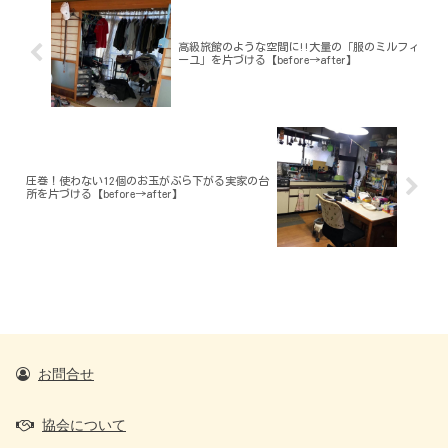
高級旅館のような空間に!!大量の「服のミルフィ
ーユ」を片づける【before→after】
圧巻！使わない12個のお玉がぶら下がる実家の台
所を片づける【before→after】
お問合せ
協会について