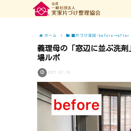
ホーム
■片づけ実践-before→after
義理母の「窓辺に並ぶ洗剤」撃
場ルポ
2021.07.16