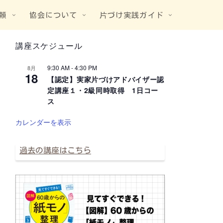
頼
協会について
片づけ実践ガイド
講座スケジュール
9:30 AM
-
4:30 PM
8月
18
【認定】実家片づけアドバイザー認
定講座１・2級同時取得 1日コー
ス
カレンダーを表示
過去の講座はこちら