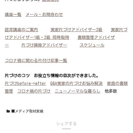
講座一覧
メール・お問合わせ
認定講座のご案内
実家片づけアドバイザー2級
実家片づ
けアドバイザー1級・2級 同時取得
書類整理アドバイザ
ー
片づけ掃除アドバイザー
スケジュール
コロナ禍に関わる片付け記事一覧
片づけのコツ お役立ち情報の目次ができました。
片づけbefore→after
Q&A実家の片づけお悩み解決
家庭の書類
整理
コロナ禍の片づけ
ニューノーマルな暮らし
他多数
■メディア取材実績
シェアする