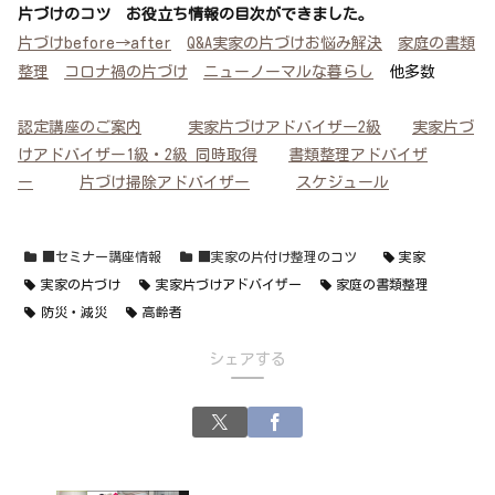
片づけのコツ お役立ち情報の目次ができました。
片づけbefore→after
Q&A実家の片づけお悩み解決
家庭の書類
整理
コロナ禍の片づけ
ニューノーマルな暮らし
他多数
認定講座のご案内
実家片づけアドバイザー2級
実家片づ
けアドバイザー1級・2級 同時取得
書類整理アドバイザ
ー
片づけ掃除アドバイザー
スケジュール
■セミナー講座情報
■実家の片付け整理のコツ
実家
実家の片づけ
実家片づけアドバイザー
家庭の書類整理
防災・減災
高齢者
シェアする