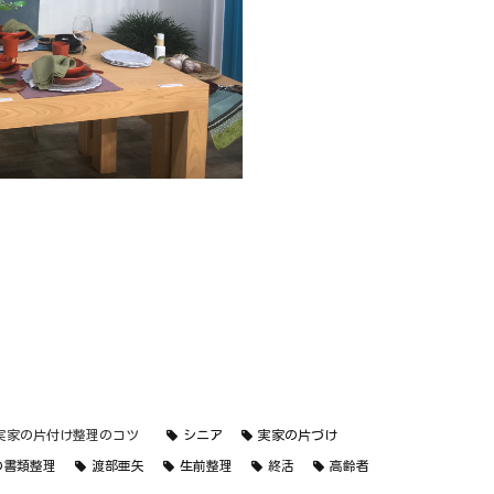
実家の片付け整理のコツ
シニア
実家の片づけ
の書類整理
渡部亜矢
生前整理
終活
高齢者