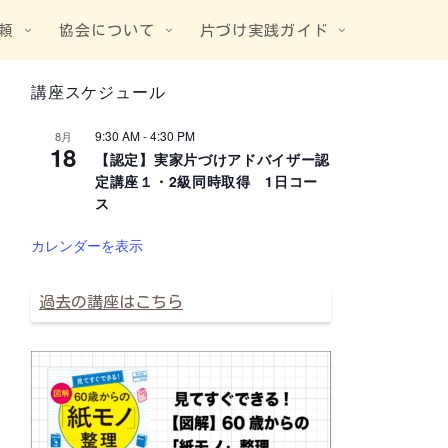
頼
協会について
片づけ実践ガイド
講座スケジュール
9:30 AM
-
4:30 PM
8月
18
【認定】実家片づけアドバイザー認
定講座１・2級同時取得 1日コー
ス
カレンダーを表示
過去の講座はこちら