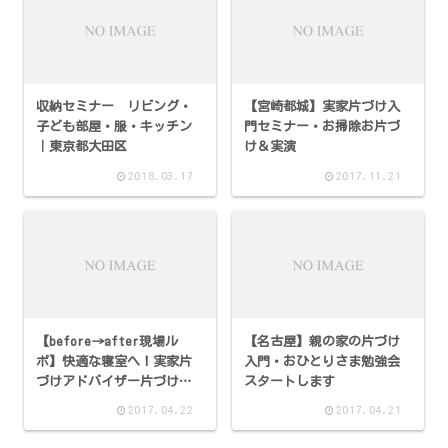
収納セミナー リビング・
【宮崎都城】実家片づけ入
子ども部屋・服・キッチン
門セミナー・お掃除お片づ
｜東京都大田区
け＆実演
2018.03.17
2017.11.21
【before→after現場ル
【名古屋】親の家の片づけ
ポ】快適な寝室へ！実家片
入門・おひとりさま勉強会
づけアドバイザー片づけサ
スタートします
ービス
2017.04.22
2017.04.21