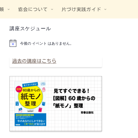
頼
協会について
片づけ実践ガイド
講座スケジュール
今後の イベント はありません。
N
o
t
i
過去の講座はこちら
c
e