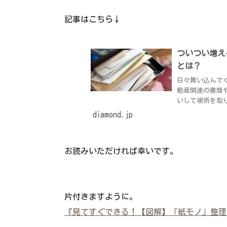
記事はこちら↓
ついつい増え
とは？
日々舞い込んで
動産関連の書類
いして場所を取
ノ」を今から整理
diamond.jp
お読みいただければ幸いです。
片付きますように。
『見てすぐできる！【図解】「紙モノ」整理