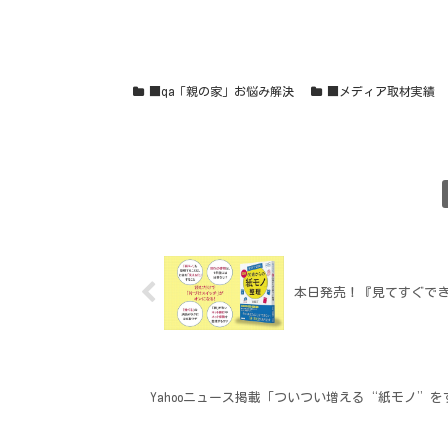
■qa「親の家」お悩み解決
■メディア取材実績
本日発売！『見てすぐでき
Yahooニュース掲載「ついつい増える“紙モノ”