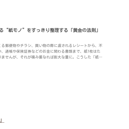
る“紙モノ”をすっきり整理する「黄金の法則」
くる郵便物やチラシ、買い物の際に渡されるレシートから、不
や、通帳や保険証券などのお金に関わる書類まで、紙1枚はた
りませんが、それが積み重なれば膨大な量に。こうした「紙モ
しておけば、万...
』