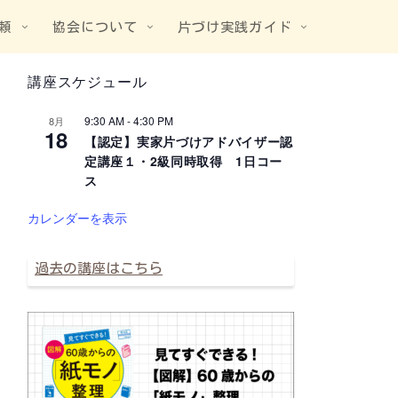
頼
協会について
片づけ実践ガイド
講座スケジュール
9:30 AM
-
4:30 PM
8月
18
【認定】実家片づけアドバイザー認
定講座１・2級同時取得 1日コー
ス
カレンダーを表示
過去の講座はこちら