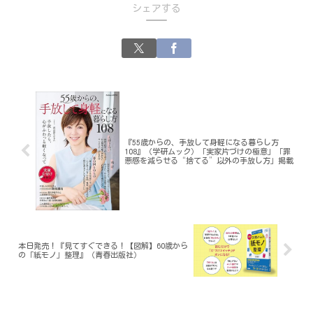
シェアする
『55歳からの、手放して身軽になる暮らし方
108』（学研ムック）「実家片づけの極意」「罪
悪感を減らせる“捨てる”以外の手放し方」掲載
本日発売！『見てすぐできる！【図解】60歳から
の「紙モノ」整理』（青春出版社）