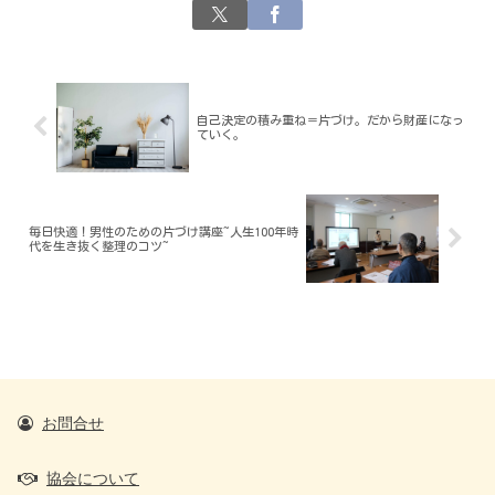
自己決定の積み重ね＝片づけ。だから財産になっ
ていく。
毎日快適！男性のための片づけ講座~人生100年時
代を生き抜く整理のコツ~
お問合せ
協会について