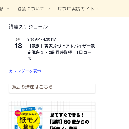
頼
協会について
片づけ実践ガイド
講座スケジュール
9:30 AM
-
4:30 PM
8月
18
【認定】実家片づけアドバイザー認
定講座１・2級同時取得 1日コー
ス
カレンダーを表示
過去の講座はこちら