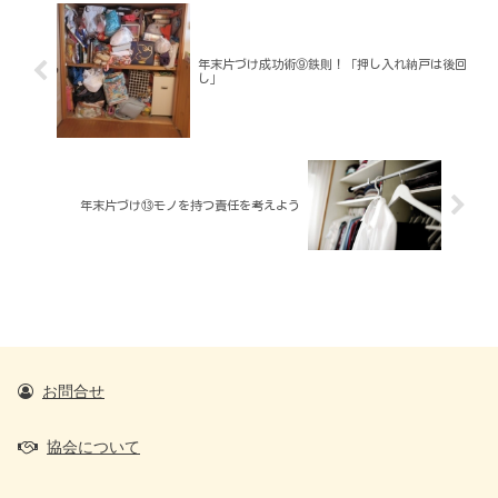
年末片づけ成功術⑨鉄則！「押し入れ納戸は後回
し」
年末片づけ⑬モノを持つ責任を考えよう
お問合せ
協会について