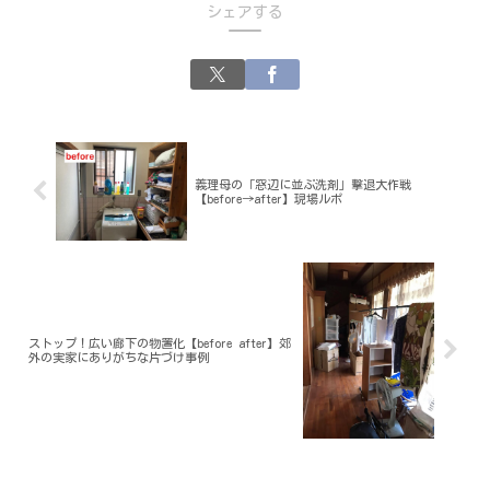
シェアする
義理母の「窓辺に並ぶ洗剤」撃退大作戦
【before→after】現場ルポ
ストップ！広い廊下の物置化【before after】郊
外の実家にありがちな片づけ事例