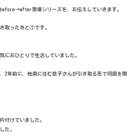
fore→after現場シリーズを，お伝えしていきます。
き取ったあと①です。
元気におひとりで生活していました。
，2年前に，他県に住む息子さんが引き取る形で同居を開
。
て片付けていました。
した。