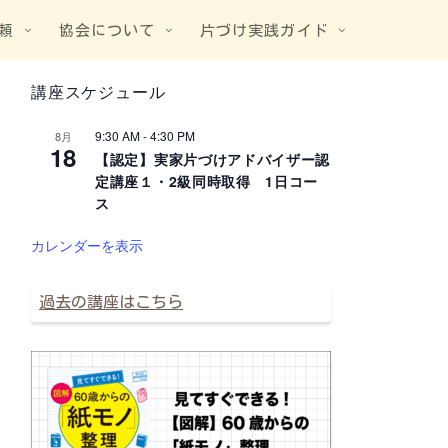
頼
協会について
片づけ実践ガイド
講座スケジュール
9:30 AM
-
4:30 PM
8月
18
【認定】実家片づけアドバイザー認
定講座１・2級同時取得 1日コー
ス
カレンダーを表示
過去の講座はこちら