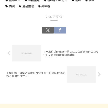
渡部亜矢
生前整理
親の家の片付け
講師
講座
講演
遺品整理
高齢者
シェアする
「年末片づけ講座～防災につながる整理のコツ
～」文京区消費者研修講座
千葉船橋・自宅と実家の片づけ術～防災にもつな
がる整理のコツ～