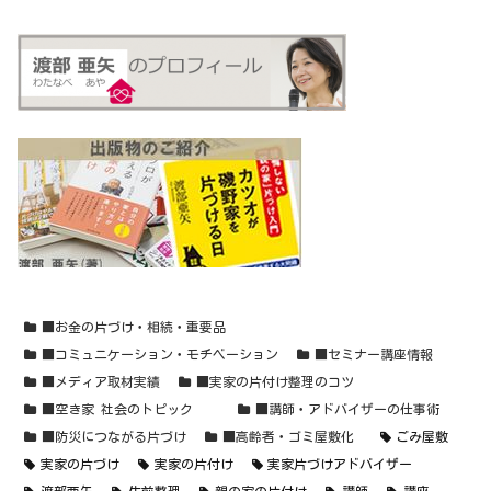
■お金の片づけ・相続・重要品
■コミュニケーション・モチベーション
■セミナー講座情報
■メディア取材実績
■実家の片付け整理のコツ
■空き家 社会のトピック
■講師・アドバイザーの仕事術
■防災につながる片づけ
■高齢者・ゴミ屋敷化
ごみ屋敷
実家の片づけ
実家の片付け
実家片づけアドバイザー