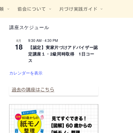
頼
協会について
片づけ実践ガイド
講座スケジュール
9:30 AM
-
4:30 PM
8月
18
【認定】実家片づけアドバイザー認
定講座１・2級同時取得 1日コー
ス
カレンダーを表示
過去の講座はこちら