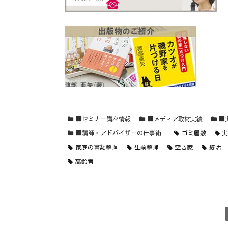
■セミナー講座情報
■メディア取材実績
■
■講師・アドバイザーの仕事術
ゴミ屋敷
家庭の書類整理
生前整理
空き家
終活
高齢者