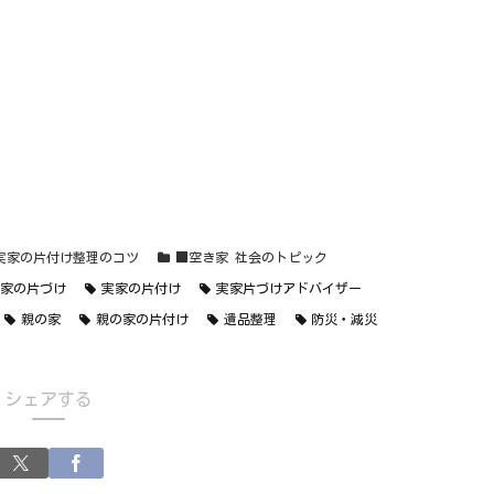
実家の片付け整理のコツ
■空き家 社会のトピック
実家の片づけ
実家の片付け
実家片づけアドバイザー
親の家
親の家の片付け
遺品整理
防災・減災
シェアする