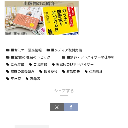
■セミナー講座情報
■メディア取材実績
■空き家 社会のトピック
■講師・アドバイザーの仕事術
ごみ屋敷
ゴミ屋敷
実家片づけアドバイザー
家庭の書類整理
散らかり
渡部亜矢
生前整理
空き家
高齢者
シェアする