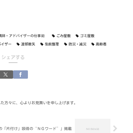
講師・アドバイザーの仕事術
ごみ屋敷
ゴミ屋敷
バイザー
渡部亜矢
生前整理
防災・減災
高齢者
シェアする
れた方々に、心よりお見舞いを申し上げます。
の「片付け」説得の“ＮＧワード”」掲載