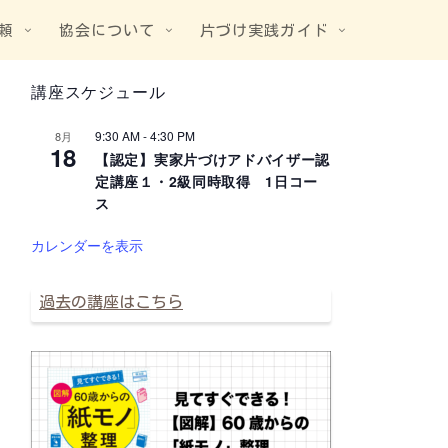
頼
協会について
片づけ実践ガイド
講座スケジュール
9:30 AM
-
4:30 PM
8月
18
【認定】実家片づけアドバイザー認
定講座１・2級同時取得 1日コー
ス
カレンダーを表示
過去の講座はこちら