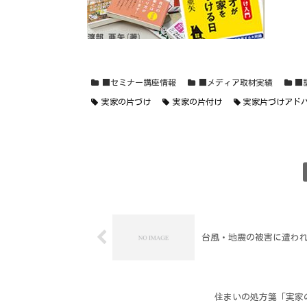
■セミナー講座情報
■メディア取材実績
■
実家の片づけ
実家の片付け
実家片づけアド
台風・地震の被害に遭わ
住まいの処方箋「実家