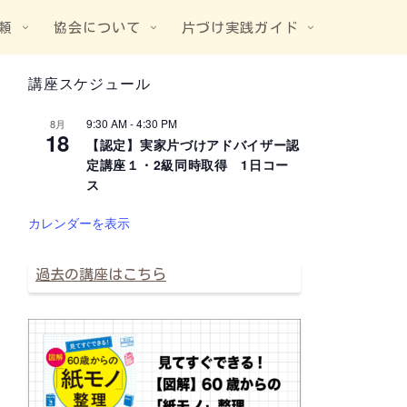
頼
協会について
片づけ実践ガイド
講座スケジュール
9:30 AM
-
4:30 PM
8月
18
【認定】実家片づけアドバイザー認
定講座１・2級同時取得 1日コー
ス
カレンダーを表示
過去の講座はこちら