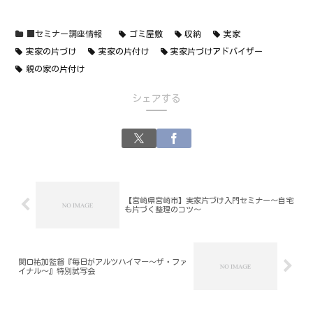
■セミナー講座情報
ゴミ屋敷
収納
実家
実家の片づけ
実家の片付け
実家片づけアドバイザー
親の家の片付け
シェアする
【宮崎県宮崎市】実家片づけ入門セミナー～自宅
も片づく整理のコツ～
関口祐加監督『毎日がアルツハイマー～ザ・ファ
イナル～』特別試写会