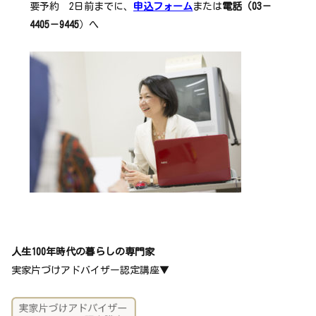
要予約 2日前までに、
申込フォーム
または
電話（03－
4405－9445
）へ
人生100年時代の暮らしの専門家
実家片づけアドバイザー認定講座▼