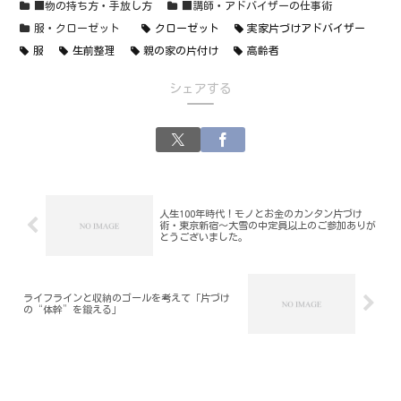
■物の持ち方・手放し方
■講師・アドバイザーの仕事術
服・クローゼット
クローゼット
実家片づけアドバイザー
服
生前整理
親の家の片付け
高齢者
シェアする
人生100年時代！モノとお金のカンタン片づけ
術・東京新宿～大雪の中定員以上のご参加ありが
とうございました。
ライフラインと収納のゴールを考えて「片づけ
の“体幹”を鍛える」