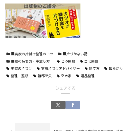
■実家の片付け整理のコツ
■片づかない話
■物の持ち方・手放し方
ごみ屋敷
ゴミ屋敷
実家の片づけ
実家片づけアドバイザー
捨て方
散らかり
整理 整頓
渡部亜矢
空き家
遺品整理
シェアする