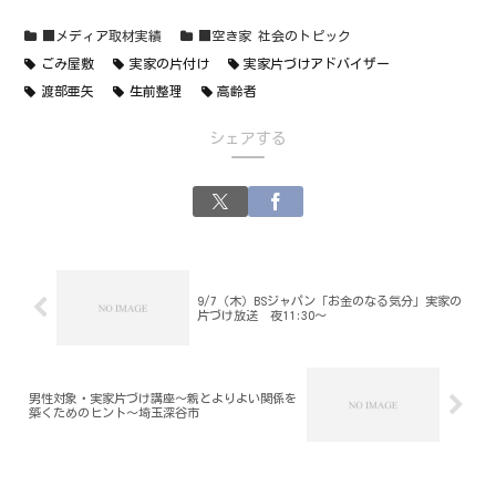
■メディア取材実績
■空き家 社会のトピック
ごみ屋敷
実家の片付け
実家片づけアドバイザー
渡部亜矢
生前整理
高齢者
シェアする
9/7（木）BSジャパン「お金のなる気分」実家の
片づけ放送 夜11:30～
男性対象・実家片づけ講座～親とよりよい関係を
築くためのヒント～埼玉深谷市