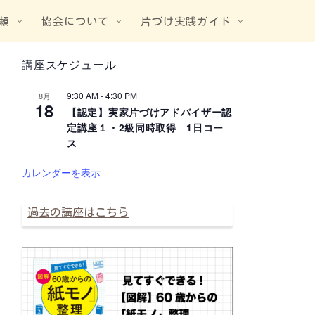
頼
協会について
片づけ実践ガイド
講座スケジュール
9:30 AM
-
4:30 PM
8月
18
【認定】実家片づけアドバイザー認
定講座１・2級同時取得 1日コー
ス
カレンダーを表示
過去の講座はこちら