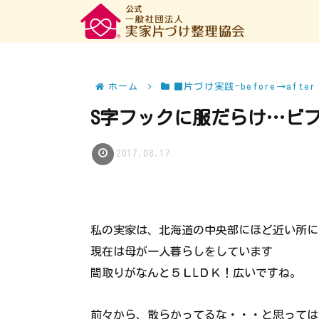
ホーム
■片づけ実践-before→after
S字フックに服だらけ…ビ
2017.08.17
私の実家は、北海道の中央部にほど近い所に
現在は母が一人暮らしをしています
間取りがなんと５ＬLＤＫ！広いですね。
前々から、散らかってるな・・・と思っては