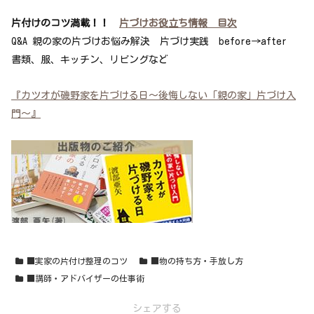
片付けのコツ満載！！
片づけお役立ち情報 目次
Q&A 親の家の片づけお悩み解決 片づけ実践 before→after
書類、服、キッチン、リビングなど
『カツオが磯野家を片づける日～後悔しない「親の家」片づけ入
門～』
■実家の片付け整理のコツ
■物の持ち方・手放し方
■講師・アドバイザーの仕事術
シェアする