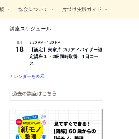
頼
協会について
片づけ実践ガイド
講座スケジュール
9:30 AM
-
4:30 PM
8月
18
【認定】実家片づけアドバイザー認
定講座１・2級同時取得 1日コー
ス
カレンダーを表示
過去の講座はこちら