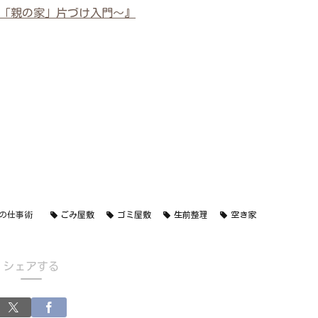
「親の家」片づけ入門～』
の仕事術
ごみ屋敷
ゴミ屋敷
生前整理
空き家
シェアする