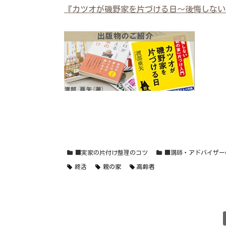
『カツオが磯野家を片づける日～後悔しない
■実家の片付け整理のコツ
■講師・アドバイザー
終活
親の家
高齢者