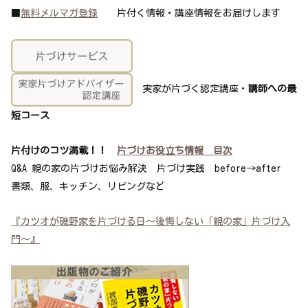
■
無料メルマガ登録
片付く情報・講座情報をお届けします
実家が片づく認定講座・
講師への最
短コース
片付けのコツ満載！！
片づけお役立ち情報 目次
Q&A 親の家の片づけお悩み解決 片づけ実践 before→after
書類、服、キッチン、リビングなど
『カツオが磯野家を片づける日～後悔しない「親の家」片づけ入
門～』