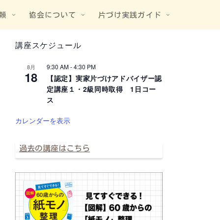
頼
協会について
片づけ実践ガイド
講座スケジュール
9:30 AM
-
4:30 PM
8月
18
【認定】実家片づけアドバイザー認
定講座１・2級同時取得 1日コー
ス
カレンダーを表示
過去の講座はこちら