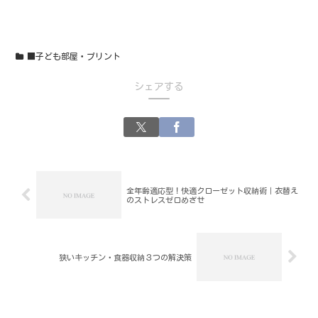
■子ども部屋・プリント
シェアする
全年齢適応型！快適クローゼット収納術｜衣替え
のストレスゼロめざせ
狭いキッチン・食器収納３つの解決策