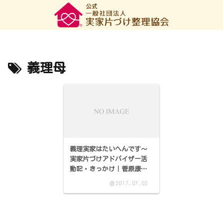
義理母
義理実家はたいへんです～
実家片づけアドバイザー活
動記・きっかけ｜菅原康
子・東京
2017.07.03