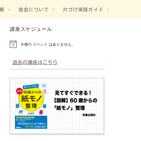
頼
協会について
片づけ実践ガイド
講座スケジュール
今後の イベント はありません。
N
o
t
i
過去の講座はこちら
c
e