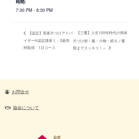
時間:
7:30 PM - 8:30 PM
【三鷹】人生100年時代の簡単
【認定】実家片づけアドバ
イザー®認定講座１・2級同
片づけ術～服・小物・紙モノ書
時取得 1日コース
類までスッキリ！～
お問合せ
協会について