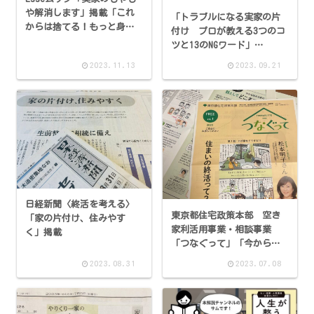
や解消します」掲載「これ
「トラブルになる実家の片
からは捨てる！もっと身軽
付け プロが教える3つのコ
に」
ツと13のNGワード」
AERA.dot に掲載
2023.11.13
2023.09.21
日経新聞〈終活を考える〉
東京都住宅政策本部 空き
「家の片付け、住みやす
家利活用事業・相談事業
く」掲載
「つなぐって」「今から始
める家の「整理」記事掲載
2023.08.31
2023.07.08