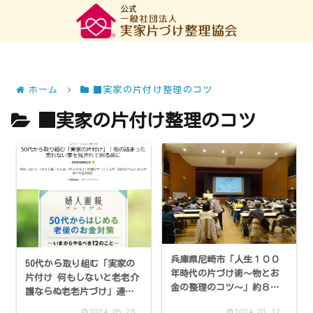
ホーム
■実家の片付け整理のコツ
■実家の片付け整理のコツ
兵庫県尼崎市「人生１００
50代から取り組む「実家の
年時代の片づけ術～物とお
片付け 何もしないと老老介
金の整理のコツ～」約８０
護ならぬ老老片づけ」連載
名の方にご参加くださいま
【婦人画報プレミアム】
2024.05.28
2024.03.17