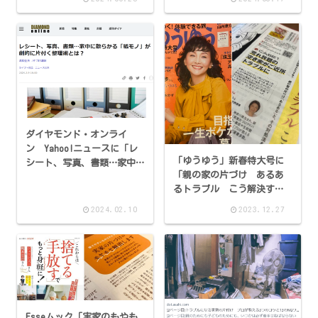
した。
ダイヤモンド・オンライ
ン Yahoo!ニュースに「レ
「ゆうゆう」新春特大号に
シート、写真、書類…家中
「親の家の片づけ あるあ
に散らかる「紙モノ」が劇
るトラブル こう解決す
的に片付く整理術とは？」
る」が掲載
掲載
2024.02.10
2023.12.27
Esseムック「実家のもやも