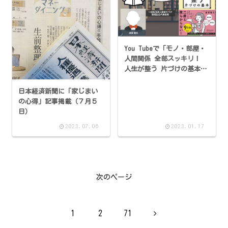
You Tubeで「モノ・部屋・
人間関係 全部スッキリ！
人生が整う 片づけの基本
（特装版）」が紹介されて
います。
日本経済新聞に「家じまい
の心得」記事掲載（７月５
日）
2023.07.06
2023.01.17
次のページ
次
1
2
71