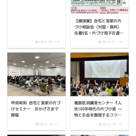
【横須賀】自宅と実家の片
づけ相談会（対面・無料）
先着5名・片づけ冊子お渡し
します
2025.01.16
2024.11.14
甲府昭和 自宅と実家の片づ
葛飾区消費者センター『人
けセミナー おかげさまで
生100年時代の片づけ術 ～
開催
物とお金を整理するコツ
～』おかげさまで開催
2024.10.31
2024.10.10