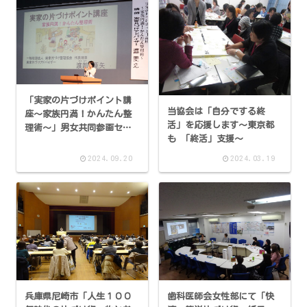
「実家の片づけポイント講
当協会は「自分でする終
座～家族円満！かんたん整
活」を応援します～東京都
理術～」男女共同参画セミ
も 「終活」支援～
ナー
2024.09.20
2024.03.19
兵庫県尼崎市「人生１００
歯科医師会女性部にて「快