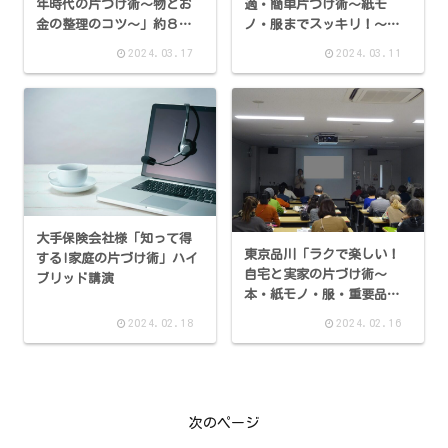
年時代の片づけ術～物とお
適・簡単片づけ術～紙モ
金の整理のコツ～」約８０
ノ・服までスッキリ！～」
名の方にご参加くださいま
ハイブリッド開催
2024.03.17
2024.03.11
した。
大手保険会社様「知って得
東京品川「ラクで楽しい！
する!家庭の片づけ術」ハイ
自宅と実家の片づけ術～
ブリッド講演
本・紙モノ・服・重要品ま
でスッキリ！～」開催
2024.02.18
2024.02.16
次のページ