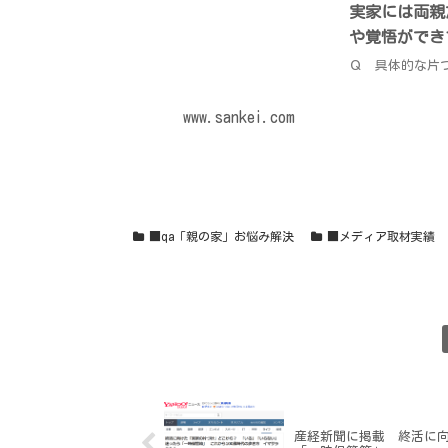
実家には両親
や覚悟ができ
Ｑ 具体的な片
www.sankei.com
■qa「親の家」お悩み解決
■メディア取材実績
産経新聞に掲載 終活に