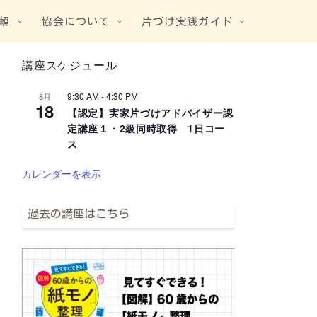
頼
協会について
片づけ実践ガイド
講座スケジュール
9:30 AM
-
4:30 PM
8月
18
【認定】実家片づけアドバイザー認
定講座１・2級同時取得 1日コー
ス
カレンダーを表示
過去の講座はこちら