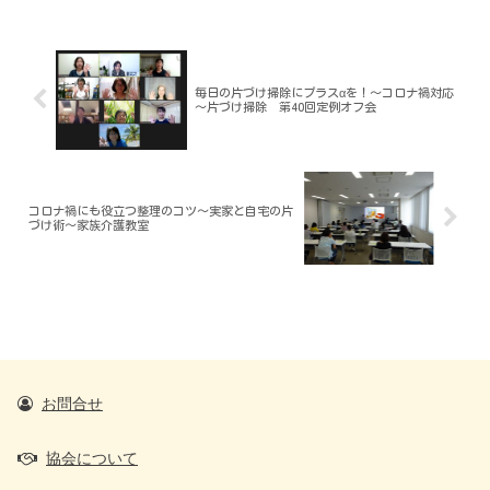
毎日の片づけ掃除にプラスαを！～コロナ禍対応
～片づけ掃除 第40回定例オフ会
コロナ禍にも役立つ整理のコツ～実家と自宅の片
づけ術～家族介護教室
お問合せ
協会について