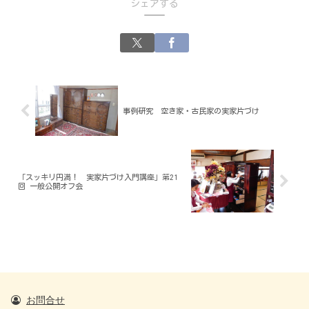
シェアする
事例研究 空き家・古民家の実家片づけ
「スッキリ円満！ 実家片づけ入門講座」第21
回 一般公開オフ会
お問合せ