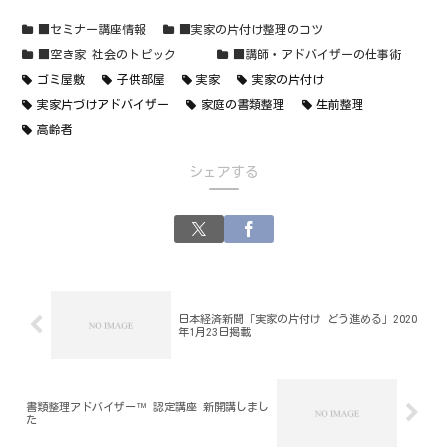
■セミナー講座情報
■実家の片付け整理のコツ
■空き家 社会のトピック
■講師・アドバイザーの仕事術
ゴミ屋敷
子供部屋
実家
実家の片付け
実家片づけアドバイザー
家庭の書類整理
生前整理
高齢者
シェアする
日本経済新聞「実家の片付け どう進める」2020
年1月23日掲載
書類整理アドバイザー™ 認定講座 新開講しまし
た