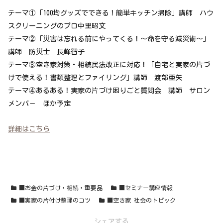
テーマ①「100均グッズでできる！簡単キッチン掃除」講師 ハウ
スクリーニングのプロ中里昭文
テーマ②「
災害は忘れる前にやってくる！～命を守る減災術～」
講師 防災士 長峰智子
テーマ③空き家対策・相続民法改正に対応！
「自宅と実家の片づ
けで使える！書類整理とファイリング」講師 渡部亜矢
テーマ④あるある！実家の片づけ困りごと質問会 講師 サロン
メンバ－ ほか予定
詳細はこちら
■お金の片づけ・相続・重要品
■セミナー講座情報
■実家の片付け整理のコツ
■空き家 社会のトピック
シェアする