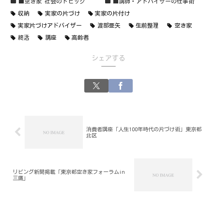
■空き家 社会のトピック
■講師・アドバイザーの仕事術
収納
実家の片づけ
実家の片付け
実家片づけアドバイザー
渡部亜矢
生前整理
空き家
終活
講座
高齢者
シェアする
消費者講座「人生100年時代の片づけ術」東京都
北区
リビング新聞掲載「東京都空き家フォーラムin
三鷹」